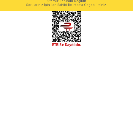
Sitemiz Sorumlu Değildir.
Sorularınız İçin İlan Sahibi İle İrtibata Geçebilirsiniz.