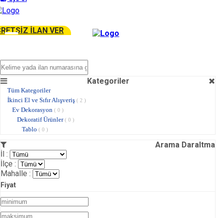
RETSİZ İLAN VER
Kategoriler
Tüm Kategoriler
İkinci El ve Sıfır Alışveriş
( 2 )
Ev Dekorasyon
( 0 )
Dekoratif Ürünler
( 0 )
Tablo
( 0 )
Arama Daraltma
İl :
İlçe :
Mahalle :
Fiyat