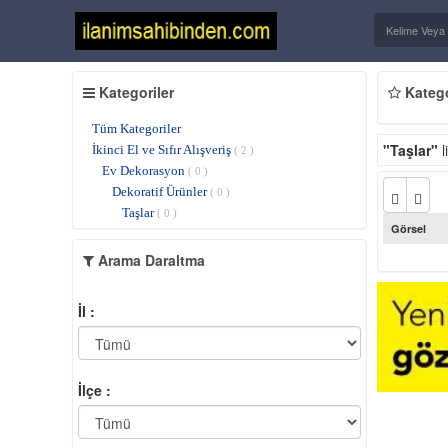
Kategoriler
Kategor
Tüm Kategoriler
"Taşlar"
l
İkinci El ve Sıfır Alışveriş
( 2 )
Ev Dekorasyon
( 0 )
Dekoratif Ürünler
( 0 )
Taşlar
( 0 )
Görsel
Arama Daraltma
İl :
İlçe :