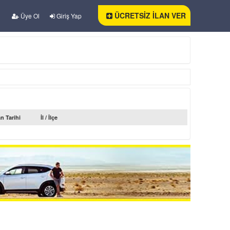
ÜCRETSİZ İLAN VER
Üye Ol
Giriş Yap
an Tarihi
İl / İlçe