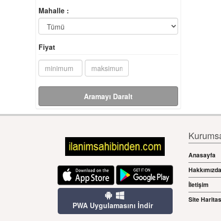
Mahalle :
Fiyat
Aramayı Daralt
Kurumsal
Anasayfa
Hakkımızd
İletişim
Site Haritas
PWA Uygulamasını İndir