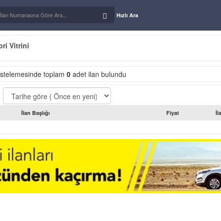
Hızlı Ara
i Vitrini
istelemesinde toplam
0
adet ilan bulundu
İlan Başlığı
Fiyat
İl