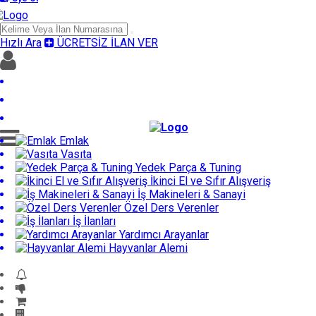
Hızlı Ara
ÜCRETSİZ İLAN VER
Giriş yap
Üye Ol
Ücretsiz İlan Ver
Emlak
Vasıta
Yedek Parça & Tuning
İkinci El ve Sıfır Alışveriş
İş Makineleri & Sanayi
Özel Ders Verenler
İş İlanları
Yardımcı Arayanlar
Hayvanlar Alemi
Acil Acil İlanları
Fiyatı Düşenler
GET İlanlar
Firma Rehberi