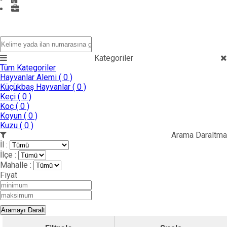
Mağazalar
Kategoriler
Tüm Kategoriler
Hayvanlar Alemi
( 0 )
Küçükbaş Hayvanlar
( 0 )
Keçi
( 0 )
Koç
( 0 )
Koyun
( 0 )
Kuzu
( 0 )
Arama Daraltma
İl :
İlçe :
Mahalle :
Fiyat
Aramayı Daralt