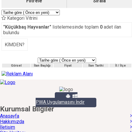
Filtrele
Sırala
Kategori Vitrini
"Küçükbaş Hayvanlar"
listelemesinde toplam
0
adet ilan
bulundu
KİMDEN?
Görsel
İlan Başlığı
Fiyat
İlan Tarihi
İl / İlçe
PWA Uygulamasını İndir
Kurumsal Bilgiler
Anasayfa
Hakkımızda
İletişim