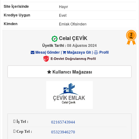
Site İçerisinde
Hayır
Krediye Uygun
Evet
Kimden
Emlak Ofisinden
2
Celal ÇEVİK
YIL
Üyelik Tarihi :
08 Ağustos 2024
Mesaj Gönder
|
Mağazaya Git
|
Profil
E-Devlet Doğrulanmış Profil
Kullanıcı Mağazası
İş Tel :
02165743944
Cep Tel :
05323946270