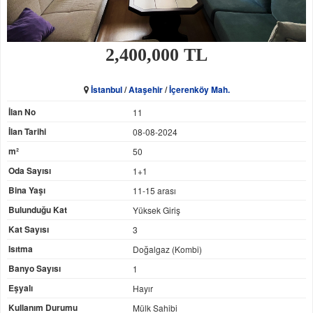
2,400,000 TL
İstanbul
/
Ataşehir
/
İçerenköy Mah.
İlan No
11
İlan Tarihi
08-08-2024
m²
50
Oda Sayısı
1+1
Bina Yaşı
11-15 arası
Bulunduğu Kat
Yüksek Giriş
Kat Sayısı
3
Isıtma
Doğalgaz (Kombi)
Banyo Sayısı
1
Eşyalı
Hayır
Kullanım Durumu
Mülk Sahibi