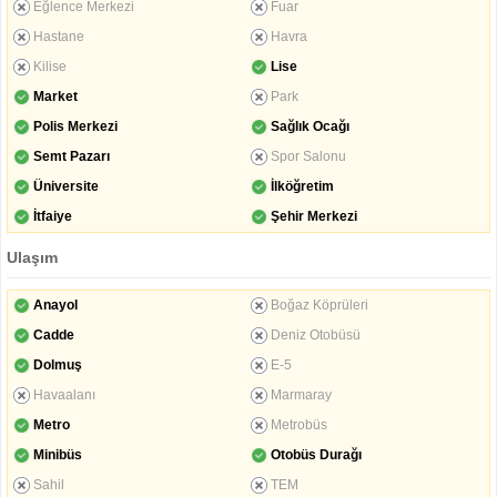
Eğlence Merkezi
Fuar
Hastane
Havra
Kilise
Lise
Market
Park
Polis Merkezi
Sağlık Ocağı
Semt Pazarı
Spor Salonu
Üniversite
İlköğretim
İtfaiye
Şehir Merkezi
Ulaşım
Anayol
Boğaz Köprüleri
Cadde
Deniz Otobüsü
Dolmuş
E-5
Havaalanı
Marmaray
Metro
Metrobüs
Minibüs
Otobüs Durağı
Sahil
TEM