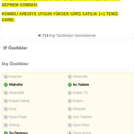
DEPREM SONRASI
KOMBİLİ KREDİYE UYGUN YÜKSEK GİRİŞ SATILIK 1+1 TEMİZ
DAİRE.
714
Kişi Tarafından Görüntülendi.
Özellikler
Dış Özellikler
Asansör
Güvenlik
Hidrofor
Isı Yalıtım
Jeneratör
Kablo TV
Kapalı Garaj
Kapıcı
Kreş
Otopark
Oyun Parkı
Ses Yalıtımı
Siding
Spor Alanı
Su Deposu
Tenis Kortu