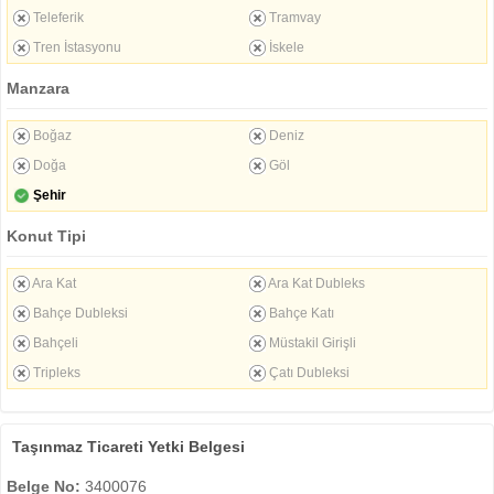
Teleferik
Tramvay
Tren İstasyonu
İskele
Manzara
Boğaz
Deniz
Doğa
Göl
Şehir
Konut Tipi
Ara Kat
Ara Kat Dubleks
Bahçe Dubleksi
Bahçe Katı
Bahçeli
Müstakil Girişli
Tripleks
Çatı Dubleksi
Taşınmaz Ticareti Yetki Belgesi
Belge No:
3400076