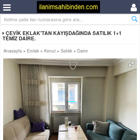
ÇEVİK EKLAK'TAN KAYIŞDAĞINDA SATILIK 1+1
TEMİZ DAİRE.
Anasayfa
»
Emlak
»
Konut
»
Satılık
»
Daire