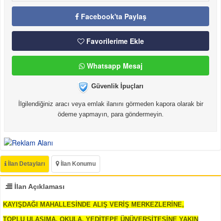
Facebook'ta Paylaş
Favorilerime Ekle
Whatsapp Mesaj
Güvenlik İpuçları
İlgilendiğiniz aracı veya emlak ilanını görmeden kapora olarak bir
ödeme yapmayın, para göndermeyin.
İlan Detayları
İlan Konumu
İlan Açıklaması
KAYIŞDAĞI MAHALLESİNDE ALIŞ VERİŞ MERKEZLERİNE,
TOPLU ULAŞIMA, OKULA, YEDİTEPE ÜNÜVERSİTESİNE YAKIN