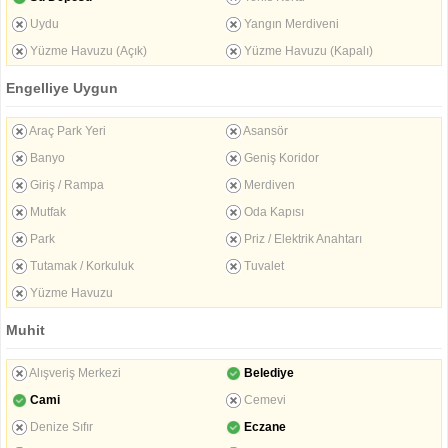
Uydu
Yangın Merdiveni
Yüzme Havuzu (Açık)
Yüzme Havuzu (Kapalı)
Engelliye Uygun
Araç Park Yeri
Asansör
Banyo
Geniş Koridor
Giriş / Rampa
Merdiven
Mutfak
Oda Kapısı
Park
Priz / Elektrik Anahtarı
Tutamak / Korkuluk
Tuvalet
Yüzme Havuzu
Muhit
Alışveriş Merkezi
Belediye
Cami
Cemevi
Denize Sıfır
Eczane