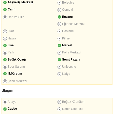
Alışveriş Merkezi
Belediye
Cami
Cemevi
Eczane
Denize Sıfır
Eğlence Merkezi
Fuar
Hastane
Havra
Kilise
Lise
Market
Park
Polis Merkezi
Sağlık Ocağı
Semt Pazarı
Spor Salonu
Üniversite
İlköğretim
İtfaiye
Şehir Merkezi
Ulaşım
Anayol
Boğaz Köprüleri
Cadde
Deniz Otobüsü