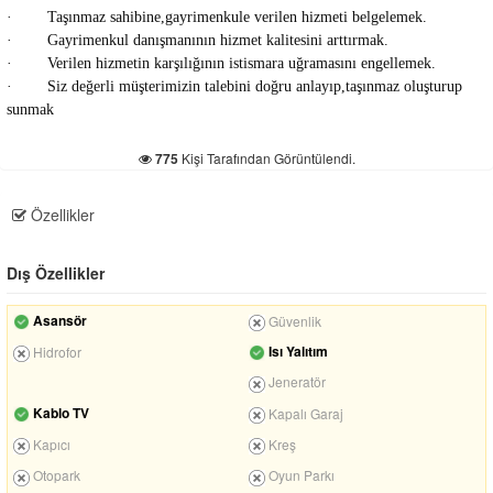
· Taşınmaz sahibine,gayrimenkule verilen hizmeti belgelemek.
· Gayrimenkul danışmanının hizmet kalitesini arttırmak.
· Verilen hizmetin karşılığının istismara uğramasını engellemek.
· Siz değerli müşterimizin talebini doğru anlayıp,taşınmaz oluşturup
sunmak
775
Kişi Tarafından Görüntülendi.
Özellikler
Dış Özellikler
Asansör
Güvenlik
Isı Yalıtım
Hidrofor
Jeneratör
Kablo TV
Kapalı Garaj
Kapıcı
Kreş
Otopark
Oyun Parkı