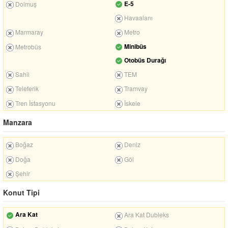
E-5
Dolmuş
Havaalanı
Marmaray
Metro
Minibüs
Metrobüs
Otobüs Durağı
Sahil
TEM
Teleferik
Tramvay
Tren İstasyonu
İskele
Manzara
Boğaz
Deniz
Doğa
Göl
Şehir
Konut Tipi
Ara Kat
Ara Kat Dubleks