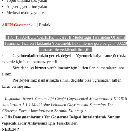
Toplu ulaşıma çok yakın
Alışveriş yerlerine yakın
Merkezi uydu yayın tv
AREN Gayrimenkul
| Emlak
''T.C. İSTANBUL VALİLİĞİ Ticaret İl Müdürlüğü Tarafından Ofisimiz
Taşınmaz Ticareti Hakkında Yönetmelik hükümlerine göre belge 3400228
numarası ile yetkilendirilmiştir.''
·
Gayrimenkullerinizin gercek değerini öğrenmek istiyorsanız,ücretsiz
expertiz için bizi aramanız yeterli.
· Size daha iyi hizmet verebilmemiz için lütfen ilan numaralarını not
alınız.
· Portföylerimiz ilanlarımızla sınırlı değildir,bize uğramadan lütfen
karar vermeyiniz.
-
Taşınmaz Ticareti Yönetmeliği Gereği Gayrimenkul Mevzuatının T.S.11816
standartları 1.1.1 Maddesine İstinaden Gayrimenkul Sunumları Yer
Gösterme Formu İmzalatılması Zorunlu Kılınmıştır.
-
Ofis Danışmanlarımız Yer Gösterme Belgesi İmzalatılarak Sunum
yapacaklardır Anlayışınız İçin Teşekkürler.
NEDEN ?