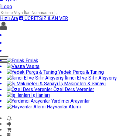
Hızlı Ara
ÜCRETSİZ İLAN VER
Giriş yap
Üye Ol
Ücretsiz İlan Ver
Emlak
Vasıta
Yedek Parça & Tuning
İkinci El ve Sıfır Alışveriş
İş Makineleri & Sanayi
Özel Ders Verenler
İş İlanları
Yardımcı Arayanlar
Hayvanlar Alemi
Acil Acil İlanları
Fiyatı Düşenler
GET İlanlar
Firma Rehberi