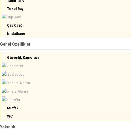
Tamirhane
Tekel Bayi
Tüp Bayi
Çay Ocağı
İmalathane
Genel Özellikler
Güvenlik Kamerası
Jeneratör
Su Deposu
Yangın Alarmı
Hırsız Alarmı
Hidrofor
Mutfak
WC
Yakınlık