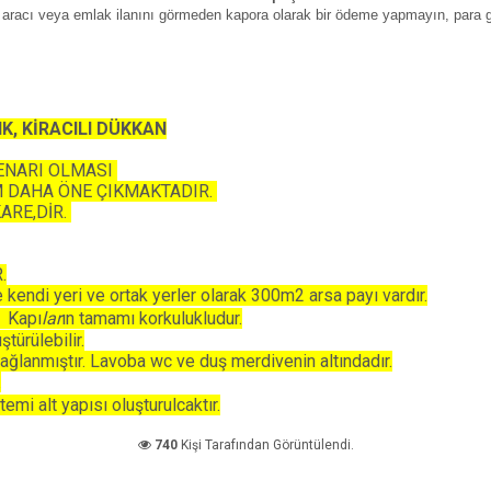
iz aracı veya emlak ilanını görmeden kapora olarak bir ödeme yapmayın, para
K, KİRACILI DÜKKAN
ENARI OLMASI
M DAHA ÖNE ÇIKMAKTADIR.
ARE,DİR.
.
 kendi yeri ve ortak yerler olarak 300m2 arsa payı vardır.
r Kapı
lar
ın tamamı korkulukludur.
türülebilir.
sağlanmıştır. Lavoba wc ve duş merdivenin altındadır.
.
emi alt yapısı oluşturulcaktır.
740
Kişi Tarafından Görüntülendi.