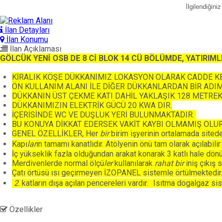
İlgilendiğin
İlan Detayları
İlan Konumu
İlan Açıklaması
GÖLCÜK YENİ OSB DE 8 Cİ BLOK 14 CÜ BÖLÜMDE, YATIRIMLI
KİRALIK KÖŞE DÜKKANIMIZ LOKASYON OLARAK CADDE K
ÖN KULLANIM ALANI İLE DİĞER DÜKKANLARDAN BİR ADI
DÜKKANIN ÜST ÇEKME KATI DAHİL YAKLAŞIK 128 METREK
DÜKKANIMIZIN ELEKTRİK GÜCÜ 20 KWA DIR.
İÇERİSİNDE WC VE DUŞLUK YERİ BULUNMAKTADIR.
BU KONUYA DİKKAT EDERSEK VAKİT KAYBI OLMAMIŞ OLUR
GENEL ÖZELLİKLER, Her
bir
birim işyerinin ortalamada sitede
Kapı
lar
ın tamamı kanatlıdır. Atölyenin önü tam olarak açılabili
İç yükseklik fazla olduğundan arakat konarak 3 katlı hale dönüş
Merdivenlerde normal ölçü
ler
kullanılarak
rahat
bir
iniş çıkış 
Çatı örtüsü ısı geçirmeyen İZOPANEL sistemle örtülmektedir
2
. katların dışa açılan pencereleri vardır. Isıtma dogalgaz sist
Özellikler