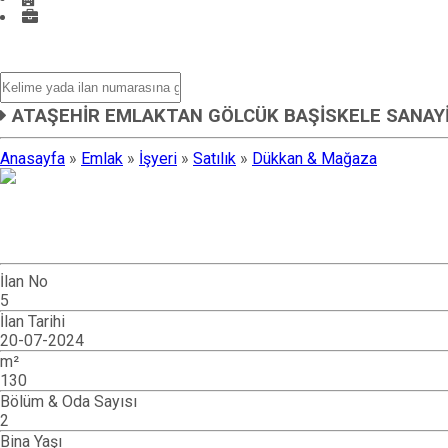
Mağazalar
ATAŞEHİR EMLAKTAN GÖLCÜK BAŞİSKELE SANAYİ
Anasayfa
»
Emlak
»
İşyeri
»
Satılık
»
Dükkan & Mağaza
İlan No
5
İlan Tarihi
20-07-2024
m²
130
Bölüm & Oda Sayısı
2
Bina Yaşı