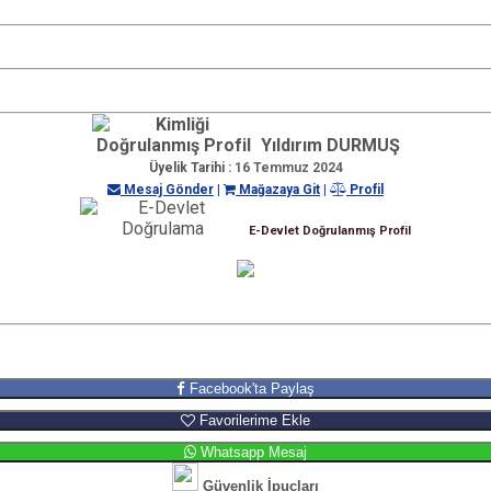
Yıldırım DURMUŞ
Üyelik Tarihi :
16 Temmuz 2024
Mesaj Gönder
|
Mağazaya Git
|
Profil
E-Devlet Doğrulanmış Profil
Facebook'ta Paylaş
Favorilerime Ekle
Whatsapp Mesaj
Güvenlik İpuçları