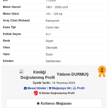
Km
172000
Motor Hacmi
1801 - 2000 cm3
Motor Gücü
101 - 125 hp
Araç Cinsi (Ruhsat)
Kamyonet
Kasa Tipi
Camlı Van
Koltuk Sayısı
4+1
Renk
Siyah
Vites
Otomatik
Yakıt
Dizel
Kimden
Sahibinden
2
YIL
Yıldırım DURMUŞ
Üyelik Tarihi :
16 Temmuz 2024
Mesaj Gönder
|
Mağazaya Git
|
Profil
E-Devlet Doğrulanmış Profil
Kullanıcı Mağazası