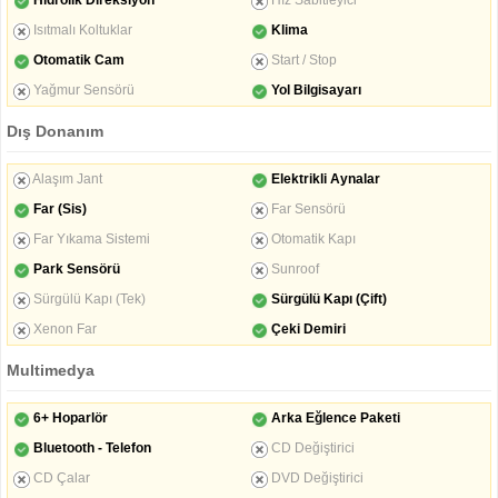
Hidrolik Direksiyon
Hız Sabitleyici
Isıtmalı Koltuklar
Klima
Otomatik Cam
Start / Stop
Yağmur Sensörü
Yol Bilgisayarı
Dış Donanım
Alaşım Jant
Elektrikli Aynalar
Far (Sis)
Far Sensörü
Far Yıkama Sistemi
Otomatik Kapı
Park Sensörü
Sunroof
Sürgülü Kapı (Tek)
Sürgülü Kapı (Çift)
Xenon Far
Çeki Demiri
Multimedya
6+ Hoparlör
Arka Eğlence Paketi
Bluetooth - Telefon
CD Değiştirici
CD Çalar
DVD Değiştirici