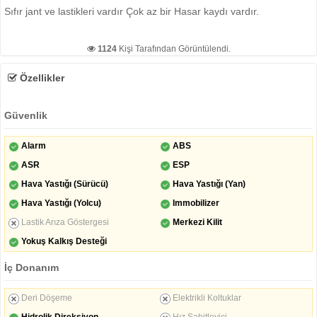
Sıfır jant ve lastikleri vardır Çok az bir Hasar kaydı vardır.
1124
Kişi Tarafından Görüntülendi.
Özellikler
Güvenlik
Alarm
ABS
ASR
ESP
Hava Yastığı (Sürücü)
Hava Yastığı (Yan)
Hava Yastığı (Yolcu)
Immobilizer
Lastik Arıza Göstergesi
Merkezi Kilit
Yokuş Kalkış Desteği
İç Donanım
Deri Döşeme
Elektrikli Koltuklar