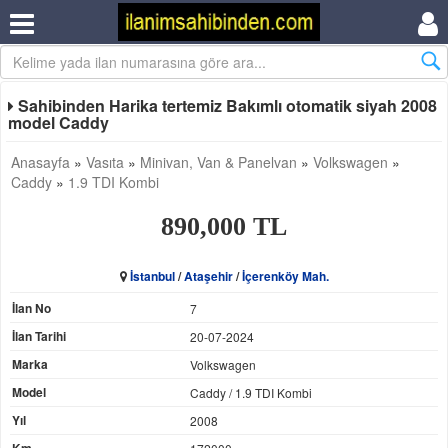
Sahibinden Harika tertemiz Bakımlı otomatik siyah 2008
model Caddy
Anasayfa
»
Vasıta
»
Minivan, Van & Panelvan
»
Volkswagen
»
Caddy
»
1.9 TDI Kombi
890,000 TL
İstanbul
/
Ataşehir
/
İçerenköy Mah.
İlan No
7
İlan Tarihi
20-07-2024
Marka
Volkswagen
Model
Caddy / 1.9 TDI Kombi
Yıl
2008