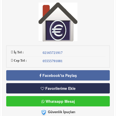
İş Tel :
02165721917
Cep Tel :
05555791081
Facebook'ta Paylaş
Favorilerime Ekle
Whatsapp Mesaj
Güvenlik İpuçları